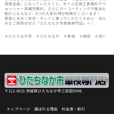
意様会員」になっていただくと、オイル交換工賃無料やウ
ォッシャー液補充無料、さらにカーコーティングや鈑金も
割引になるなど、8つの大変お得な特典がございます！
愛車に末永く安全・キレイに乗っていただくために…あら
ゆるご用命はぜひ「ひたちなか市車検専門店」へ！
＃ひたちなか市 ＃ひたちなか ＃車検 ＃格安 ＃安い
〒312-0021 茨城県ひたちなか市三反田5098
トップページ
選ばれる理由
料金表・割引