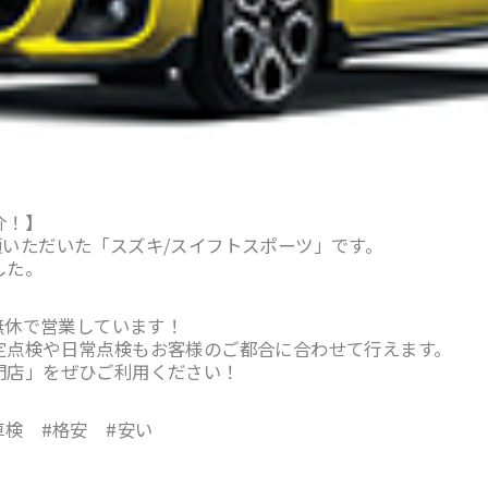
介！】
いただいた「スズキ/スイフトスポーツ」です。
した。
中無休で営業しています！
定点検や日常点検もお客様のご都合に合わせて行えます。
門店」をぜひご利用ください！
車検 #格安 #安い