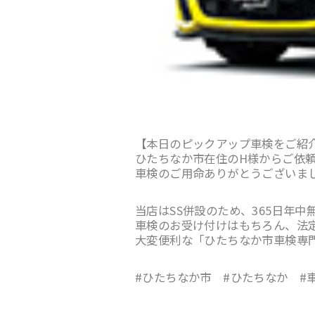
【本日のピックアップ車検をご紹
ひたちなか市在住のH様からご依頼
車検のご用命ありがとうございま
当店はSS併設のため、365日年
車検のお受け付けはもちろん、法
大変便利な「ひたちなか市車検専
#ひたちなか市 #ひたちなか #