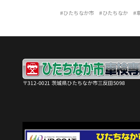
#ひたちなか市 #ひたちなか #
〒312-0021 茨城県ひたちなか市三反田5098